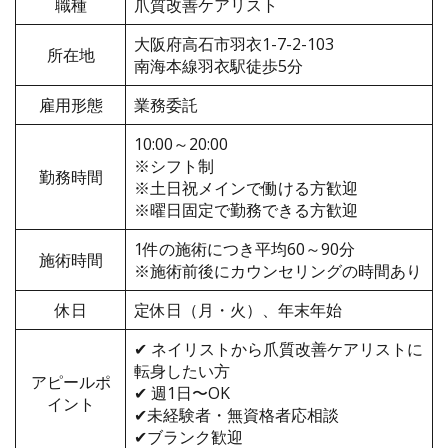
職種
爪質改善ケアリスト
大阪府高石市羽衣1-7-2-103
所在地
南海本線羽衣駅徒歩5分
雇用形態
業務委託
10:00～20:00
※シフト制
勤務時間
※土日祝メインで働ける方歓迎
※曜日固定で勤務できる方歓迎
1件の施術につき平均60～90分
施術時間
※施術前後にカウンセリングの時間あり
休日
定休日（月・火）、年末年始
✔︎ ネイリストから爪質改善ケアリストに
転身したい方
アピールポ
✔︎ 週1日〜OK
イント
✔︎未経験者・無資格者応相談
✔︎ブランク歓迎