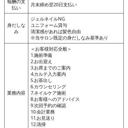
報酬の支
月末締め翌20日支払い
払い
ジェルネイルNG
身だしな
ユニフォーム貸与
み
清潔感があれば髪色自由
※当サロン既定の身だしなみ基準あり
＜お客様対応全般＞
1.施術準備
2.お出迎え
3.お席までのご案内
4.カルテ入力案内
5.お茶出し
6.カウンセリング
業務内容
7.ネイルケア施術
8.お客様へのアドバイス
9.次回予約の確認
10.会計業務
11.お見送り
12.清掃