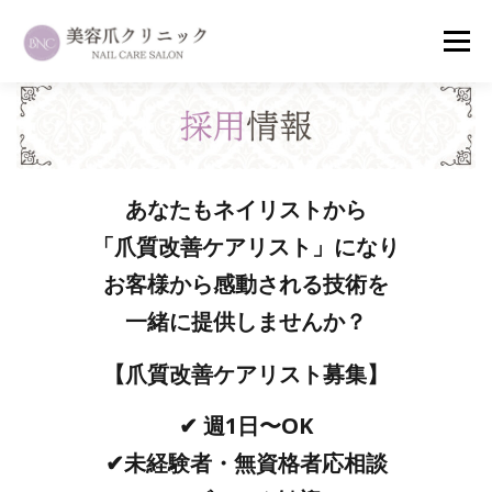
コ
メニュ
ン
テ
ン
ホーム
メニュー
先生紹介
お客様の声
ツ
へ
ス
あなたもネイリストから
症例一覧
アクセス
ご予約・お問合せ
採用情報
キ
「爪質改善ケアリスト」になり
ッ
プ
お客様から感動される技術を
一緒に提供しませんか？
【爪質改善ケアリスト募集】
✔︎ 週1日〜OK
✔︎未経験者・無資格者応相談